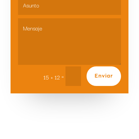
=
15 + 12
Enviar